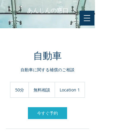
あんしんの窓口
自動車
自動車に関する補償のご相談
無
料
50分
5
無料相談
Location 1
相
0
談
分
今すぐ予約