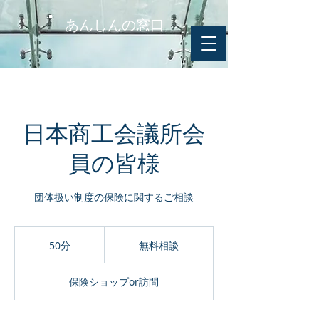
あんしんの窓口
日本商工会議所会
員の皆様
団体扱い制度の保険に関するご相談
無
料
50分
5
無料相談
相
0
談
分
保険ショップor訪問